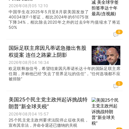
2026年08月05 12:10
中国学生在2025年5月至8月获美国发放了
40034张F-1签证，相比2024年的61075张
下降34%，相比除去2020年之外的过去9年均值缩水了将近
50%
9
国际足联主席因凡蒂诺急撤出售股
权提案 连任之路蒙上阴影
2026年08月04 16:34
欧足联释放信号，希望结束因凡蒂诺长达十年的国际足联主席
任期，并称他已经“失去了世界足坛的信任”，“任何选项都不应
被排除”
5
美国25个民主党主政州起诉挑战特
朗普“新全球关税”
2026年08月04 15:57
25个民主党主政州要求法院停止征收关税，
宣布其非法，并命令退还已缴纳的关税