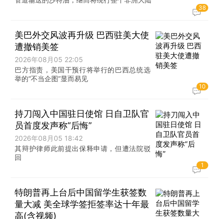
38
美巴外交风波再升级 巴西驻美大使
遭撤销美签
2026年08月05 22:05
巴方指责，美国干预行将举行的巴西总统选
举的“不当企图”显而易见
10
持刀闯入中国驻日使馆 日自卫队官
员首度发声称“后悔”
2026年08月05 18:42
其辩护律师此前提出保释申请，但遭法院驳
回
1
特朗普再上台后中国留学生获签数
量大减 美全球学签拒签率达十年最
高(含视频)